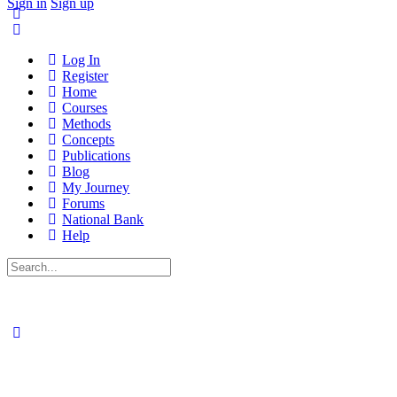
Sign in
Sign up
Log In
Register
Home
Courses
Methods
Concepts
Publications
Blog
My Journey
Forums
National Bank
Help
Search
for: